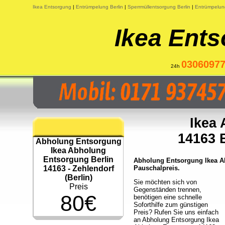
Ikea Entsorgung
|
Entrümpelung Berlin
|
Sperrmüllentsorgung Berlin
|
Entrümpelun
Ikea Ents
0306097
24h
Ikea
14163 B
Abholung Entsorgung
Ikea Abholung
Entsorgung Berlin
Abholung Entsorgung Ikea Ab
14163 - Zehlendorf
Pauschalpreis.
(Berlin)
Sie möchten sich von
Preis
Gegenständen trennen,
80€
benötigen eine schnelle
Soforthilfe zum günstigen
Preis? Rufen Sie uns einfach
an Abholung Entsorgung Ikea