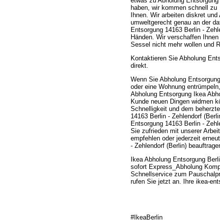
etwas zu Abholung Entsorgung
haben, wir kommen schnell zu
Ihnen. Wir arbeiten diskret un
umweltgerecht genau an der da
Entsorgung 14163 Berlin - Zehle
Händen. Wir verschaffen Ihnen
Sessel nicht mehr wollen und 
Kontaktieren Sie Abholung Ents
direkt.
Wenn Sie Abholung Entsorgung 
oder eine Wohnung entrümpeln, 
Abholung Entsorgung Ikea Abho
Kunde neuen Dingen widmen kön
Schnelligkeit und dem beherzt
14163 Berlin - Zehlendorf (Berl
Entsorgung 14163 Berlin - Zeh
Sie zufrieden mit unserer Arbei
empfehlen oder jederzeit erneu
- Zehlendorf (Berlin) beauftrage
Ikea Abholung Entsorgung Berl
sofort Express_Abholung Komple
Schnellservice zum Pauschalp
rufen Sie jetzt an. Ihre ikea-
#IkeaBerlin