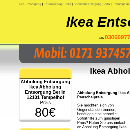
Ikea Entsorgung
|
Entrümpelung Berlin
|
Sperrmüllentsorgung Berlin
|
Entrümpelun
Ikea Ents
0306097
24h
Ikea Abho
Abholung Entsorgung
Ikea Abholung
Entsorgung Berlin
Abholung Entsorgung Ikea Ab
12101 Tempelhof
Pauschalpreis.
Preis
Sie möchten sich von
80€
Gegenständen trennen,
benötigen eine schnelle
Soforthilfe zum günstigen
Preis? Rufen Sie uns einfach
an Abholung Entsorgung Ikea