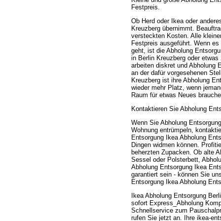
Festpreis.
Ob Herd oder Ikea oder andere
Kreuzberg übernimmt. Beauftrage
versteckten Kosten. Alle klei
Festpreis ausgeführt. Wenn es
geht, ist die Abholung Entsorg
in Berlin Kreuzberg oder etwa
arbeiten diskret und Abholung 
an der dafür vorgesehenen Stel
Kreuzberg ist ihre Abholung Ent
wieder mehr Platz, wenn jemand
Raum für etwas Neues brauche
Kontaktieren Sie Abholung Ents
Wenn Sie Abholung Entsorgung 
Wohnung entrümpeln, kontaktier
Entsorgung Ikea Abholung Ents
Dingen widmen können. Profitie
beherzten Zupacken. Ob alte A
Sessel oder Polsterbett, Abho
Abholung Entsorgung Ikea Entso
garantiert sein - können Sie un
Entsorgung Ikea Abholung Ents
Ikea Abholung Entsorgung Berl
sofort Express_Abholung Komple
Schnellservice zum Pauschalp
rufen Sie jetzt an. Ihre ikea-