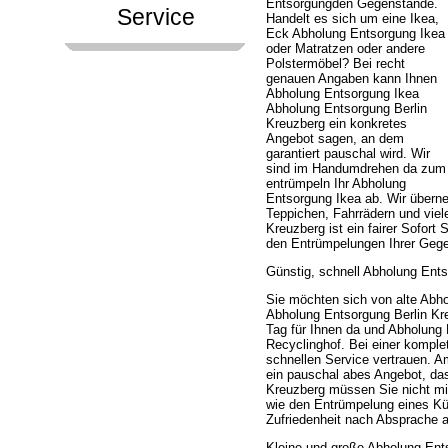
Entsorgungden Gegenstände.
Service
Handelt es sich um eine Ikea,
Eck Abholung Entsorgung Ikea
oder Matratzen oder andere
Polstermöbel? Bei recht
genauen Angaben kann Ihnen
Abholung Entsorgung Ikea
Abholung Entsorgung Berlin
Kreuzberg ein konkretes
Angebot sagen, an dem
garantiert pauschal wird. Wir
sind im Handumdrehen da zum
entrümpeln Ihr Abholung
Entsorgung Ikea ab. Wir über
Teppichen, Fahrrädern und vie
Kreuzberg ist ein fairer Sofort
den Entrümpelungen Ihrer Gege
Günstig, schnell Abholung Ents
Sie möchten sich von alte Abh
Abholung Entsorgung Berlin Kre
Tag für Ihnen da und Abholung
Recyclinghof. Bei einer kompl
schnellen Service vertrauen. 
ein pauschal abes Angebot, das
Kreuzberg müssen Sie nicht mi
wie den Entrümpelung eines Kü
Zufriedenheit nach Absprache a
Kleine und große Abholung Ent