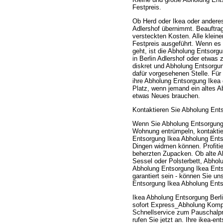
Festpreis.
Ob Herd oder Ikea oder andere
Adlershof übernimmt. Beauftrage
versteckten Kosten. Alle klei
Festpreis ausgeführt. Wenn es
geht, ist die Abholung Entsorg
in Berlin Adlershof oder etwas
diskret und Abholung Entsorgu
dafür vorgesehenen Stelle. Für
ihre Abholung Entsorgung Ikea 
Platz, wenn jemand ein altes 
etwas Neues brauchen.
Kontaktieren Sie Abholung Ents
Wenn Sie Abholung Entsorgung 
Wohnung entrümpeln, kontaktier
Entsorgung Ikea Abholung Ents
Dingen widmen können. Profitie
beherzten Zupacken. Ob alte Ab
Sessel oder Polsterbett, Abho
Abholung Entsorgung Ikea Entso
garantiert sein - können Sie un
Entsorgung Ikea Abholung Entso
Ikea Abholung Entsorgung Berl
sofort Express_Abholung Komple
Schnellservice zum Pauschalp
rufen Sie jetzt an. Ihre ikea-