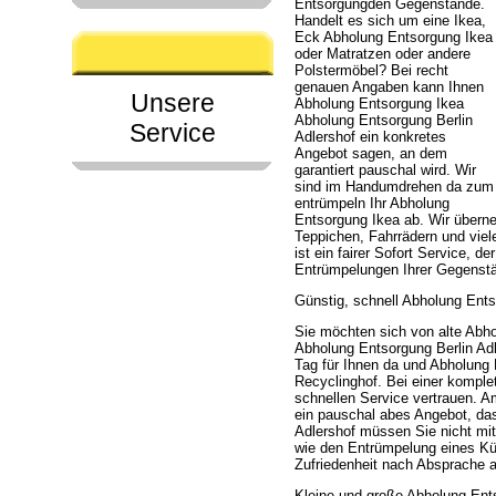
Entsorgungden Gegenstände.
Handelt es sich um eine Ikea,
Eck Abholung Entsorgung Ikea
oder Matratzen oder andere
Polstermöbel? Bei recht
genauen Angaben kann Ihnen
Unsere
Abholung Entsorgung Ikea
Abholung Entsorgung Berlin
Service
Adlershof ein konkretes
Angebot sagen, an dem
garantiert pauschal wird. Wir
sind im Handumdrehen da zum
entrümpeln Ihr Abholung
Entsorgung Ikea ab. Wir über
Teppichen, Fahrrädern und vie
ist ein fairer Sofort Service, 
Entrümpelungen Ihrer Gegenstä
Günstig, schnell Abholung Ents
Sie möchten sich von alte Abh
Abholung Entsorgung Berlin Adle
Tag für Ihnen da und Abholung
Recyclinghof. Bei einer kompl
schnellen Service vertrauen. 
ein pauschal abes Angebot, das
Adlershof müssen Sie nicht mi
wie den Entrümpelung eines Kü
Zufriedenheit nach Absprache a
Kleine und große Abholung Ent