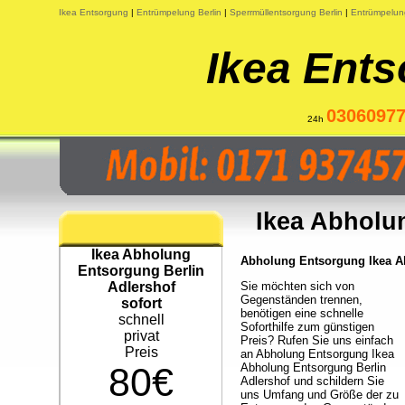
Ikea Entsorgung
|
Entrümpelung Berlin
|
Sperrmüllentsorgung Berlin
|
Entrümpelun
Ikea Ents
0306097
24h
Ikea Abholu
Ikea Abholung
Abholung Entsorgung Ikea Ab
Entsorgung Berlin
Adlershof
Sie möchten sich von
Gegenständen trennen,
sofort
benötigen eine schnelle
schnell
Soforthilfe zum günstigen
privat
Preis? Rufen Sie uns einfach
Preis
an Abholung Entsorgung Ikea
80€
Abholung Entsorgung Berlin
Adlershof und schildern Sie
uns Umfang und Größe der zu