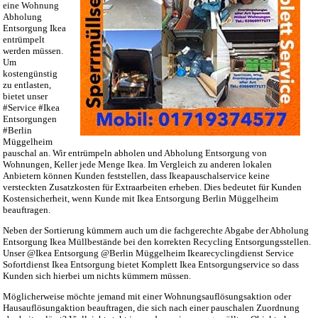
eine Wohnung
Abholung
Entsorgung Ikea
entrümpelt
werden müssen.
Um
kostengünstig
zu entlasten,
bietet unser
#Service #Ikea
Entsorgungen
#Berlin
Müggelheim
pauschal an. Wir entrümpeln abholen und Abholung Entsorgung von
Wohnungen, Keller jede Menge Ikea. Im Vergleich zu anderen lokalen
Anbietern können Kunden feststellen, dass Ikeapauschalservice keine
versteckten Zusatzkosten für Extraarbeiten erheben. Dies bedeutet für Kunden
Kostensicherheit, wenn Kunde mit Ikea Entsorgung Berlin Müggelheim
beauftragen.
Neben der Sortierung kümmern auch um die fachgerechte Abgabe der Abholung
Entsorgung Ikea Müllbestände bei den korrekten Recycling Entsorgungsstellen.
Unser @Ikea Entsorgung @Berlin Müggelheim Ikearecyclingdienst Service
Sofortdienst Ikea Entsorgung bietet Komplett Ikea Entsorgungservice so dass
Kunden sich hierbei um nichts kümmern müssen.
Möglicherweise möchte jemand mit einer Wohnungsauflösungsaktion oder
Hausauflösungaktion beauftragen, die sich nach einer pauschalen Zuordnung