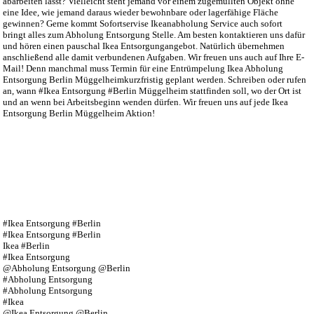
abarbeiten lässt? Vielleicht steht jemand vor einem zugemüllten Objekt ohne
eine Idee, wie jemand daraus wieder bewohnbare oder lagerfähige Fläche
gewinnen? Gerne kommt Sofortservise Ikeanabholung Service auch sofort
bringt alles zum Abholung Entsorgung Stelle. Am besten kontaktieren uns dafür
und hören einen pauschal Ikea Entsorgungangebot. Natürlich übernehmen
anschließend alle damit verbundenen Aufgaben. Wir freuen uns auch auf Ihre E-
Mail! Denn manchmal muss Termin für eine Entrümpelung Ikea Abholung
Entsorgung Berlin Müggelheimkurzfristig geplant werden. Schreiben oder rufen
an, wann #Ikea Entsorgung #Berlin Müggelheim stattfinden soll, wo der Ort ist
und an wenn bei Arbeitsbeginn wenden dürfen. Wir freuen uns auf jede Ikea
Entsorgung Berlin Müggelheim Aktion!
#Ikea Entsorgung #Berlin
#Ikea Entsorgung #Berlin
Ikea #Berlin
#Ikea Entsorgung
@Abholung Entsorgung @Berlin
#Abholung Entsorgung
#Abholung Entsorgung
#Ikea
@Ikea Entsorgung @Berlin