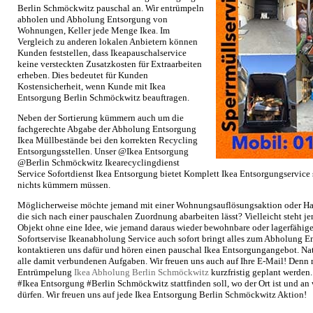
Berlin Schmöckwitz pauschal an. Wir entrümpeln
abholen und Abholung Entsorgung von
Wohnungen, Keller jede Menge Ikea. Im
Vergleich zu anderen lokalen Anbietern können
Kunden feststellen, dass Ikeapauschalservice
keine versteckten Zusatzkosten für Extraarbeiten
erheben. Dies bedeutet für Kunden
Kostensicherheit, wenn Kunde mit Ikea
Entsorgung Berlin Schmöckwitz beauftragen.
Neben der Sortierung kümmern auch um die
fachgerechte Abgabe der Abholung Entsorgung
Ikea Müllbestände bei den korrekten Recycling
Entsorgungsstellen. Unser @Ikea Entsorgung
@Berlin Schmöckwitz Ikearecyclingdienst
Service Sofortdienst Ikea Entsorgung bietet Komplett Ikea Entsorgungservice
nichts kümmern müssen.
Möglicherweise möchte jemand mit einer Wohnungsauflösungsaktion oder Ha
die sich nach einer pauschalen Zuordnung abarbeiten lässt? Vielleicht steht 
Objekt ohne eine Idee, wie jemand daraus wieder bewohnbare oder lagerfähi
Sofortservise Ikeanabholung Service auch sofort bringt alles zum Abholung E
kontaktieren uns dafür und hören einen pauschal Ikea Entsorgungangebot. N
alle damit verbundenen Aufgaben. Wir freuen uns auch auf Ihre E-Mail! Denn
Entrümpelung
Ikea Abholung Berlin Schmöckwitz
kurzfristig geplant werden.
#Ikea Entsorgung #Berlin Schmöckwitz stattfinden soll, wo der Ort ist und a
dürfen. Wir freuen uns auf jede Ikea Entsorgung Berlin Schmöckwitz Aktion!