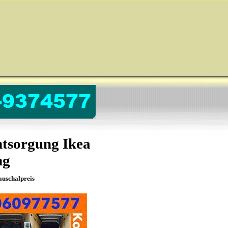
tsorgung Ikea
ng
auschalpreis