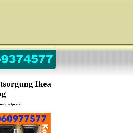
tsorgung Ikea
ng
auschalpreis