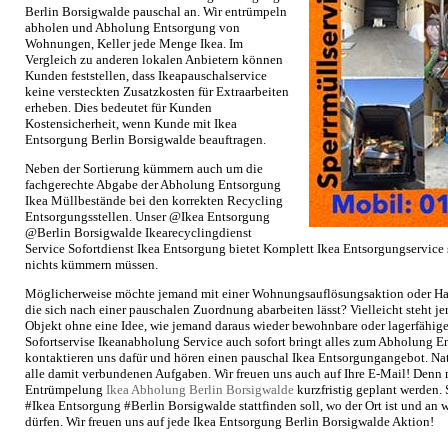
Berlin Borsigwalde pauschal an. Wir entrümpeln
abholen und Abholung Entsorgung von
Wohnungen, Keller jede Menge Ikea. Im
Vergleich zu anderen lokalen Anbietern können
Kunden feststellen, dass Ikeapauschalservice
keine versteckten Zusatzkosten für Extraarbeiten
erheben. Dies bedeutet für Kunden
Kostensicherheit, wenn Kunde mit Ikea
Entsorgung Berlin Borsigwalde beauftragen.
Neben der Sortierung kümmern auch um die
fachgerechte Abgabe der Abholung Entsorgung
Ikea Müllbestände bei den korrekten Recycling
Entsorgungsstellen. Unser @Ikea Entsorgung
@Berlin Borsigwalde Ikearecyclingdienst
Service Sofortdienst Ikea Entsorgung bietet Komplett Ikea Entsorgungservice
nichts kümmern müssen.
Möglicherweise möchte jemand mit einer Wohnungsauflösungsaktion oder Ha
die sich nach einer pauschalen Zuordnung abarbeiten lässt? Vielleicht steht 
Objekt ohne eine Idee, wie jemand daraus wieder bewohnbare oder lagerfähi
Sofortservise Ikeanabholung Service auch sofort bringt alles zum Abholung E
kontaktieren uns dafür und hören einen pauschal Ikea Entsorgungangebot. N
alle damit verbundenen Aufgaben. Wir freuen uns auch auf Ihre E-Mail! Denn
Entrümpelung
Ikea Abholung Berlin Borsigwalde
kurzfristig geplant werden.
#Ikea Entsorgung #Berlin Borsigwalde stattfinden soll, wo der Ort ist und an
dürfen. Wir freuen uns auf jede Ikea Entsorgung Berlin Borsigwalde Aktion!