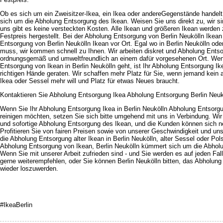
Ob es sich um ein Zweisitzer-Ikea, ein Ikea oder andereGegenstände handelt
sich um die Abholung Entsorgung des Ikean. Weisen Sie uns direkt zu, wir sin
uns gibt es keine versteckten Kosten. Alle Ikean und größeren Ikean werden 
Festpreis hergestellt. Bei der Abholung Entsorgung von Berlin Neukölln Ikean 
Entsorgung von Berlin Neukölln Ikean vor Ort. Egal wo in Berlin Neukölln od
muss, wir kommen schnell zu Ihnen. Wir arbeiten diskret und Abholung Entsor
ordnungsgemäß und umweltfreundlich an einem dafür vorgesehenen Ort. We
Entsorgung von Ikean in Berlin Neukölln geht, ist Ihr Abholung Entsorgung Ike
richtigen Hände geraten. Wir schaffen mehr Platz für Sie, wenn jemand kein
Ikea oder Sessel mehr will und Platz für etwas Neues braucht.
Kontaktieren Sie Abholung Entsorgung Ikea Abholung Entsorgung Berlin Neuköl
Wenn Sie Ihr Abholung Entsorgung Ikea in Berlin Neukölln Abholung Entsorg
reinigen möchten, setzen Sie sich bitte umgehend mit uns in Verbindung. Wir 
und sofortige Abholung Entsorgung des Ikean, und die Kunden können sich 
Profitieren Sie von fairen Preisen sowie von unserer Geschwindigkeit und u
die Abholung Entsorgung alter Ikean in Berlin Neukölln, alter Sessel oder Pols
Abholung Entsorgung von Ikean, Berlin Neukölln kümmert sich um die Abhol
Wenn Sie mit unserer Arbeit zufrieden sind - und Sie werden es auf jeden Fal
gerne weiterempfehlen, oder Sie können Berlin Neukölln bitten, das Abholung
wieder loszuwerden.
#IkeaBerlin