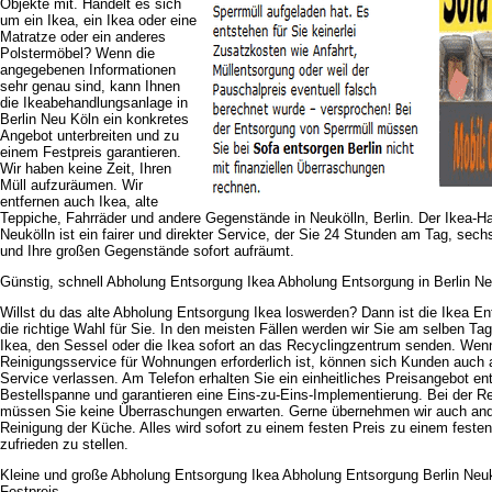
Objekte mit. Handelt es sich
um ein Ikea, ein Ikea oder eine
Matratze oder ein anderes
Polstermöbel? Wenn die
angegebenen Informationen
sehr genau sind, kann Ihnen
die Ikeabehandlungsanlage in
Berlin Neu Köln ein konkretes
Angebot unterbreiten und zu
einem Festpreis garantieren.
Wir haben keine Zeit, Ihren
Müll aufzuräumen. Wir
entfernen auch Ikea, alte
Teppiche, Fahrräder und andere Gegenstände in Neukölln, Berlin. Der Ikea-H
Neukölln ist ein fairer und direkter Service, der Sie 24 Stunden am Tag, sec
und Ihre großen Gegenstände sofort aufräumt.
Günstig, schnell Abholung Entsorgung Ikea Abholung Entsorgung in Berlin Ne
Willst du das alte Abholung Entsorgung Ikea loswerden? Dann ist die Ikea En
die richtige Wahl für Sie. In den meisten Fällen werden wir Sie am selben Ta
Ikea, den Sessel oder die Ikea sofort an das Recyclingzentrum senden. Wenn
Reinigungsservice für Wohnungen erforderlich ist, können sich Kunden auch 
Service verlassen. Am Telefon erhalten Sie ein einheitliches Preisangebot en
Bestellspanne und garantieren eine Eins-zu-Eins-Implementierung. Bei der Re
müssen Sie keine Überraschungen erwarten. Gerne übernehmen wir auch and
Reinigung der Küche. Alles wird sofort zu einem festen Preis zu einem feste
zufrieden zu stellen.
Kleine und große Abholung Entsorgung Ikea Abholung Entsorgung Berlin Neuk
Festpreis.